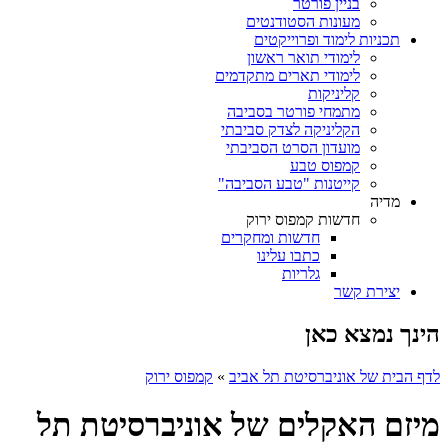
בניין פורטר
מעונות הסטודנטים
תכניות לימוד ופרוייקטים
לימודי תואר ראשון
לימודי תארים מתקדמים
קליניקות
מתמחי פורטר בסביבה
הקליניקה לצדק סביבתי
מועדון הסרט הסביבתי
קמפוס טבע
קייטנות "טבע הסביבה"
מדיה
חדשות קמפוס ירוק
חדשות ומחקרים
כתבו עלינו
גלריות
יצירת קשר
הינך נמצא כאן
לדף הבית של אוניברסיטת תל אביב
»
קמפוס ירוק
מיזם האקלים של אוניברסיטת תל