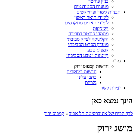
בניין פורטר
מעונות הסטודנטים
תכניות לימוד ופרוייקטים
לימודי תואר ראשון
לימודי תארים מתקדמים
קליניקות
מתמחי פורטר בסביבה
הקליניקה לצדק סביבתי
מועדון הסרט הסביבתי
קמפוס טבע
קייטנות "טבע הסביבה"
מדיה
חדשות קמפוס ירוק
חדשות ומחקרים
כתבו עלינו
גלריות
יצירת קשר
הינך נמצא כאן
לדף הבית של אוניברסיטת תל אביב
»
קמפוס ירוק
מושג ירוק