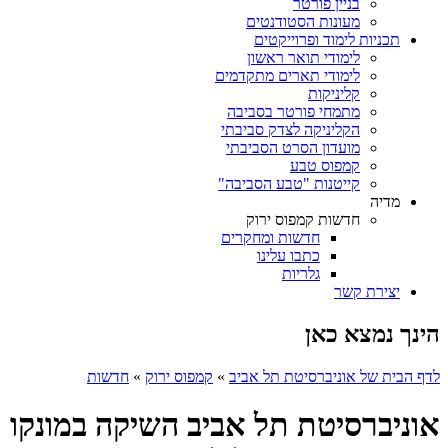
בניין פורטר
מעונות הסטודנטים
תכניות לימוד ופרוייקטים
לימודי תואר ראשון
לימודי תארים מתקדמים
קליניקות
מתמחי פורטר בסביבה
הקליניקה לצדק סביבתי
מועדון הסרט הסביבתי
קמפוס טבע
קייטנות "טבע הסביבה"
מדיה
חדשות קמפוס ירוק
חדשות ומחקרים
כתבו עלינו
גלריות
יצירת קשר
הינך נמצא כאן
לדף הבית של אוניברסיטת תל אביב
»
קמפוס ירוק
»
חדשות
אוניברסיטת תל אביב השיקה במונקו